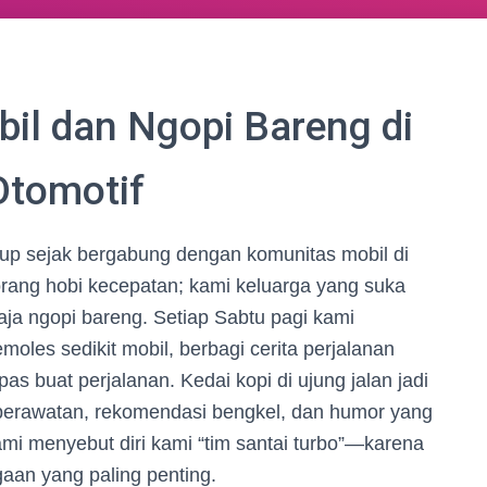
il dan Ngopi Bareng di
Otomotif
idup sejak bergabung dengan komunitas mobil di
orang hobi kecepatan; kami keluarga yang suka
saja ngopi bareng. Setiap Sabtu pagi kami
moles sedikit mobil, berbagi cerita perjalanan
 pas buat perjalanan. Kedai kopi di ujung jalan jadi
 perawatan, rekomendasi bengkel, dan humor yang
ami menyebut diri kami “tim santai turbo”—karena
aan yang paling penting.