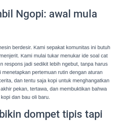
bil Ngopi: awal mula
esin berdesir. Kami sepakat komunitas ini butuh
enjerit. Kami mulai tukar menukar ide soal cat
in respons jadi sedikit lebih ngebut, tanpa harus
ami menetapkan pertemuan rutin dengan aturan
rita, dan tentu saja kopi untuk menghangatkan
ap akhir pekan, tertawa, dan membuktikan bahwa
kopi dan bau oli baru.
ikin dompet tipis tapi