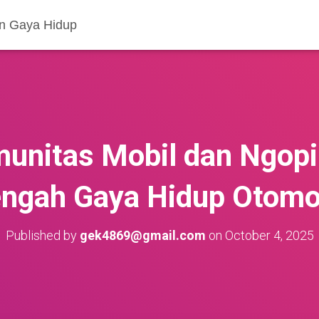
an Gaya Hidup
unitas Mobil dan Ngopi
ngah Gaya Hidup Otomo
Published by
gek4869@gmail.com
on
October 4, 2025