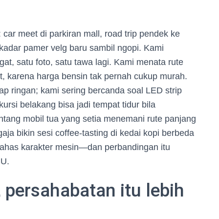
ar meet di parkiran mall, road trip pendek ke
sekadar pamer velg baru sambil ngopi. Kami
t, satu foto, satu tawa lagi. Kami menata rute
, karena harga bensin tak pernah cukup murah.
p ringan; kami sering bercanda soal LED strip
ursi belakang bisa jadi tempat tidur bila
entang mobil tua yang setia menemani rute panjang
aja bikin sesi coffee-tasting di kedai kopi berbeda
bahas karakter mesin—dan perbandingan itu
CU.
 persahabatan itu lebih