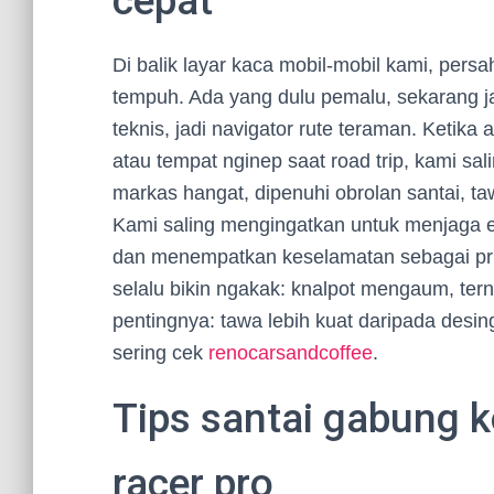
cepat
Di balik layar kaca mobil-mobil kami, pers
tempuh. Ada yang dulu pemalu, sekarang jad
teknis, jadi navigator rute teraman. Ketik
atau tempat nginep saat road trip, kami sa
markas hangat, dipenuhi obrolan santai, ta
Kami saling mengingatkan untuk menjaga et
dan menempatkan keselamatan sebagai prio
selalu bikin ngakak: knalpot mengaum, ter
pentingnya: tawa lebih kuat daripada desin
sering cek
renocarsandcoffee
.
Tips santai gabung k
racer pro