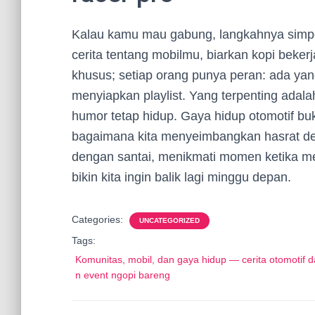
Kalau kamu mau gabung, langkahnya simpe
cerita tentang mobilmu, biarkan kopi beker
khusus; setiap orang punya peran: ada ya
menyiapkan playlist. Yang terpenting ada
humor tetap hidup. Gaya hidup otomotif 
bagaimana kita menyeimbangkan hasrat deng
dengan santai, menikmati momen ketika me
bikin kita ingin balik lagi minggu depan.
Categories:
UNCATEGORIZED
Tags:
Komunitas, mobil, dan gaya hidup — cerita otomotif d
n event ngopi bareng