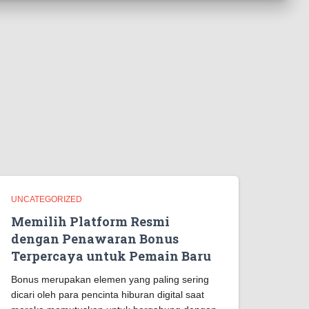
UNCATEGORIZED
Memilih Platform Resmi
dengan Penawaran Bonus
Terpercaya untuk Pemain Baru
Bonus merupakan elemen yang paling sering
dicari oleh para pencinta hiburan digital saat