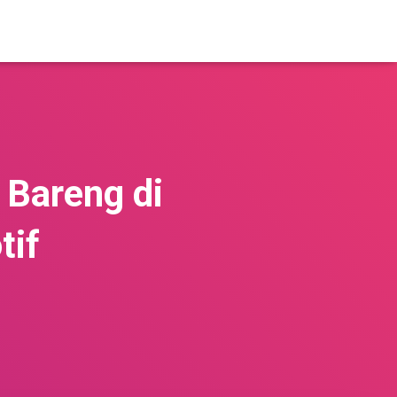
 Bareng di
tif