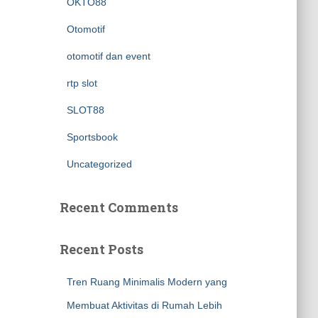
OKTO88
Otomotif
otomotif dan event
rtp slot
SLOT88
Sportsbook
Uncategorized
Recent Comments
Recent Posts
Tren Ruang Minimalis Modern yang
Membuat Aktivitas di Rumah Lebih