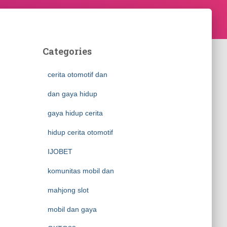
Categories
cerita otomotif dan
dan gaya hidup
gaya hidup cerita
hidup cerita otomotif
IJOBET
komunitas mobil dan
mahjong slot
mobil dan gaya