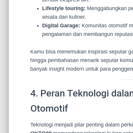
Lifestyle touring:
Menggabungkan perj
wisata dan kuliner.
Digital Garage:
Komunitas otomotif m
pengalaman dan membangun reputasi
Kamu bisa menemukan inspirasi seputar gay
hingga pembahasan menarik seputar komun
banyak insight modern untuk para penggema
4. Peran Teknologi da
Otomotif
Teknologi menjadi pilar penting dalam per