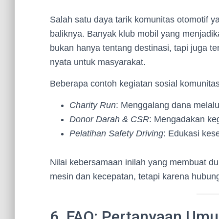
Salah satu daya tarik komunitas otomotif 
baliknya. Banyak klub mobil yang menjadika
bukan hanya tentang destinasi, tapi juga t
nyata untuk masyarakat.
Beberapa contoh kegiatan sosial komunitas 
Charity Run
: Menggalang dana melalui 
Donor Darah & CSR
: Mengadakan keg
Pelatihan Safety Driving
: Edukasi kes
Nilai kebersamaan inilah yang membuat du
mesin dan kecepatan, tetapi karena hubung
6. FAQ: Pertanyaan Um