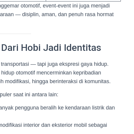
gemar otomotif, event-event ini juga menjadi
daraan — disiplin, aman, dan penuh rasa hormat
Dari Hobi Jadi Identitas
transportasi — tapi juga ekspresi gaya hidup.
hidup otomotif mencerminkan kepribadian
 modifikasi, hingga berinteraksi di komunitas.
ler saat ini antara lain:
nyak pengguna beralih ke kendaraan listrik dan
difikasi interior dan eksterior mobil sebagai