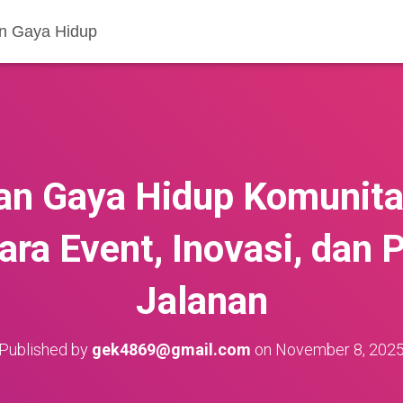
an Gaya Hidup
n Gaya Hidup Komunita
ra Event, Inovasi, dan
Jalanan
Published by
gek4869@gmail.com
on
November 8, 202