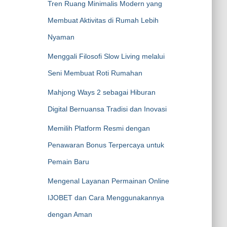
Tren Ruang Minimalis Modern yang
Membuat Aktivitas di Rumah Lebih
Nyaman
Menggali Filosofi Slow Living melalui
Seni Membuat Roti Rumahan
Mahjong Ways 2 sebagai Hiburan
Digital Bernuansa Tradisi dan Inovasi
Memilih Platform Resmi dengan
Penawaran Bonus Terpercaya untuk
Pemain Baru
Mengenal Layanan Permainan Online
IJOBET dan Cara Menggunakannya
dengan Aman