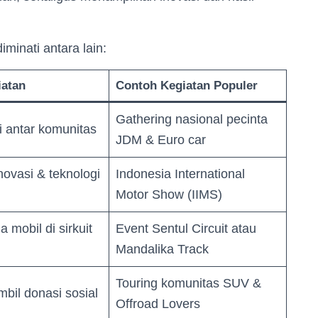
iminati antara lain:
iatan
Contoh Kegiatan Populer
Gathering nasional pecinta
i antar komunitas
JDM & Euro car
ovasi & teknologi
Indonesia International
Motor Show (IIMS)
a mobil di sirkuit
Event Sentul Circuit atau
Mandalika Track
Touring komunitas SUV &
mbil donasi sosial
Offroad Lovers