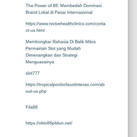
The Power of 88: Membedah Dominasi
Brand Lokal di Pasar Internasional
https://www.revivehealthclinics.com/conta
ct-us.html
Membongkar Rahasia Di Balik Mitos
Permainan Slot yang Mudah
Dimenangkan dan Strategi
Menguasainya
slot777
https://tropicalpoolsofaustintexas.com/ab
out-us.php
Fila88
https://okto88pildun.net/