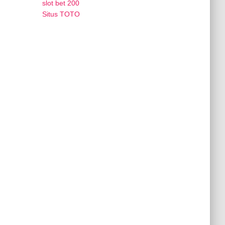
slot bet 200
Situs TOTO