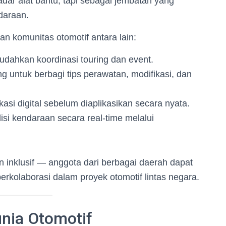
ar alat bantu, tapi sebagai jembatan yang
daraan.
n komunitas otomotif antara lain:
ahkan koordinasi touring dan event.
g untuk berbagi tips perawatan, modifikasi, dan
asi digital sebelum diaplikasikan secara nyata.
isi kendaraan secara real-time melalui
 inklusif — anggota dari berbagai daerah dapat
erkolaborasi dalam proyek otomotif lintas negara.
Dunia Otomotif