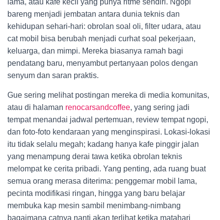
lama, atau kafe kecil yang punya ritme sendiri. Ngopi
bareng menjadi jembatan antara dunia teknis dan
kehidupan sehari-hari: obrolan soal oli, filter udara, atau
cat mobil bisa berubah menjadi curhat soal pekerjaan,
keluarga, dan mimpi. Mereka biasanya ramah bagi
pendatang baru, menyambut pertanyaan polos dengan
senyum dan saran praktis.
Gue sering melihat postingan mereka di media komunitas,
atau di halaman
renocarsandcoffee
, yang sering jadi
tempat menandai jadwal pertemuan, review tempat ngopi,
dan foto-foto kendaraan yang menginspirasi. Lokasi-lokasi
itu tidak selalu megah; kadang hanya kafe pinggir jalan
yang menampung derai tawa ketika obrolan teknis
melompat ke cerita pribadi. Yang penting, ada ruang buat
semua orang merasa diterima: penggemar mobil lama,
pecinta modifikasi ringan, hingga yang baru belajar
membuka kap mesin sambil menimbang-nimbang
bagaimana catnya nanti akan terlihat ketika matahari