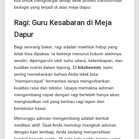
kita untuk menghargai setiap detik proses transformasi
biologis yang terjadi di atas meja dapur.
Ragi: Guru Kesabaran di Meja
Dapur
Bagi seorang baker, ragi adalah makhluk hidup yang
tidak bisa dipaksa. Ia bekerja menurut hukum alamnya
sendiri, dipengaruhi oleh suhu udara, kelembapan, dan
kualitas nutrisi dalam tepung. Di
kitchenroti
, kami
sering menekankan bahwa Anda tidak bisa
"mempercepat" fermentasi tanpa mengorbankan
kualitas rasa dan tekstur. Upaya memaksa adonan
mengembang cepat dengan ragi berlebih hanya akan
menghasilkan roti yang berbau ragi tajam dan
bertekstur kasar.
Menunggu adonan mengembang adalah bentuk
meditasi aktif. Saat Anda menutup mangkuk adonan
dengan kain lembap, Anda sedang menyerahkan
kendali kepada waktu. Di sela-sela waktu tunggu yang