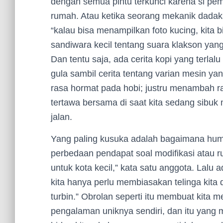
dengan semua pintu terkunci karena si pemil
rumah. Atau ketika seorang mekanik dad
“kalau bisa menampilkan foto kucing, kita 
sandiwara kecil tentang suara klakson yang 
Dan tentu saja, ada cerita kopi yang terl
gula sambil cerita tentang varian mesin yan
rasa hormat pada hobi; justru menambah ra
tertawa bersama di saat kita sedang sibuk 
jalan.
Yang paling kusuka adalah bagaimana hu
perbedaan pendapat soal modifikasi atau rut
untuk kota kecil,” kata satu anggota. Lal
kita hanya perlu membiasakan telinga kit
turbin.” Obrolan seperti itu membuat kit
pengalaman uniknya sendiri, dan itu yang 