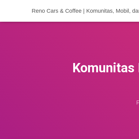
Reno Cars & Coffee | Komunitas, Mobil, d
Komunitas 
P