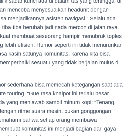
ik sadar kunci ada di dalam tas yang tertinggal di
akan mencoba menyesuaikan headunit dengan
bisa menjadikannya asisten navigasi.” Selalu ada
tiba-tiba berubah jadi nada mercon di jalan raya.
alu kuat membuat seseorang hampir menubruk toples
g lebih efisien. Humor seperti ini tidak menurunkan
sa kasih satunya komunitas, karena kita bisa
memperbaiki sesuatu yang tidak berjalan mulus di
mor sederhana bisa memecah ketegangan saat ada
e touring. “Gue rasa knalpot ini terlalu besar
u ada yang menjawab sambil minum kopi: “Tenang,
a dengan ritme suara mesin, bukan gonggongan
a memahami bahwa setiap orang membawa
membuat komunitas ini menjadi bagian dari gaya