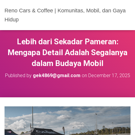
Reno Cars & Coffee | Komunitas, Mobil, dan Gaya
Hidup
Lebih dari Sekadar Pameran:
Mengapa Detail Adalah Segalanya
dalam Budaya Mobil
Published by
gek4869@gmail.com
on
December 17, 2025