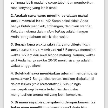
sehingga lebih mudah diserap tubuh dan memberikan
rasa kenyang yang lebih stabil.
2. Apakah saya harus memiliki peralatan mahal
untuk memulai hobi ini?
Sama sekali tidak. Anda
hanya butuh mangkuk, timbangan, dan oven standar.
Kekuatan utama dalam
slow baking
adalah tangan
Anda, pengetahuan teknik, dan waktu.
3. Berapa lama waktu rata-rata yang dibutuhkan
untuk satu siklus membuat roti?
Biasanya memakan
waktu 3-5 jam dari awal hingga matang. Namun, waktu
aktif Anda hanya sekitar 20-30 menit; sisanya adalah
waktu tunggu alami.
4. Bolehkah saya membiarkan adonan mengembang
semalaman?
Sangat disarankan, asalkan dilakukan di
dalam kulkas (
cold fermentation
). Suhu dingin
mencegah ragi bekerja terlalu liar dan justru
menghasilkan aroma roti yang lebih kompleks.
5. Di mana saya bisa bergabung dengan komunitas
baker yang memiliki visi yang sama?
Anda bisa