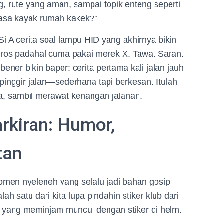
g, rute yang aman, sampai topik enteng seperti
rasa kayak rumah kakek?”
i A cerita soal lampu HID yang akhirnya bikin
 boros padahal cuma pakai merek X. Tawa. Saran.
ner bikin baper: cerita pertama kali jalan jauh
i pinggir jalan—sederhana tapi berkesan. Itulah
, sambil merawat kenangan jalanan.
arkiran: Humor,
tan
en nyeleneh yang selalu jadi bahan gosip
ah satu dari kita lupa pindahin stiker klub dari
, yang meminjam muncul dengan stiker di helm.