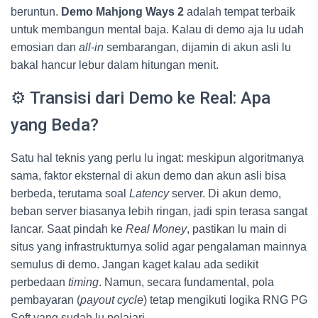
beruntun.
Demo Mahjong Ways 2
adalah tempat terbaik
untuk membangun mental baja. Kalau di demo aja lu udah
emosian dan
all-in
sembarangan, dijamin di akun asli lu
bakal hancur lebur dalam hitungan menit.
⚙️ Transisi dari Demo ke Real: Apa
yang Beda?
Satu hal teknis yang perlu lu ingat: meskipun algoritmanya
sama, faktor eksternal di akun demo dan akun asli bisa
berbeda, terutama soal
Latency
server. Di akun demo,
beban server biasanya lebih ringan, jadi spin terasa sangat
lancar. Saat pindah ke
Real Money
, pastikan lu main di
situs yang infrastrukturnya solid agar pengalaman mainnya
semulus di demo. Jangan kaget kalau ada sedikit
perbedaan
timing
. Namun, secara fundamental, pola
pembayaran (
payout cycle
) tetap mengikuti logika RNG PG
Soft yang sudah lu pelajari.