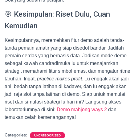
🎯 Kesimpulan: Riset Dulu, Cuan
Kemudian
Kesimpulannya, meremehkan fitur demo adalah tanda-
tanda pemain amatir yang siap disedot bandar. Jadilah
pemain cerdas yang berbasis data. Jadikan mode demo
sebagai kawah candradimuka lu untuk menajamkan
strategi, memahami fitur simbol emas, dan mengatur ritme
taruhan. Ingat,
practice makes profit
. Lu enggak akan jadi
ahli bedah tanpa latihan di kadaver, dan lu enggak akan
jadi raja slot tanpa latihan di demo. Siap untuk memulai
riset dan simulasi strategi lu hari ini? Langsung akses
laboratoriumnya di sini:
Demo mahjong ways 2
dan
temukan celah kemenangannya!
Categories:
UNCATEGORIZED