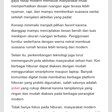
gaya hidup modern membuat masyarakat mulai
memperhatikan desain ruangan agar terasa lebih
nyaman, rapi, dan mampu memberikan suasana santai
setelah menjalani aktivitas yang padat.
Konsep minimalis menjadi pilihan favorit karena
dianggap mampu menciptakan kesan bersih dan luas
meskipun ukuran ruangan terbatas. Penggunaan
furnitur sederhana dengan warna netral membuat
suasana rumah terasa lebih tenang dan modern.
Selain itu, perkembangan teknologi juga turut
memengaruhi pola aktivitas masyarakat sehari-hari. Kini
berbagai hiburan dapat diakses dengan mudah
menggunakan smartphone maupun laptop. Banyak
komunitas digital mulai membahas berbagai platform
hiburan yang praktis digunakan, salah satunya adalah
ijobet
yang cukup dikenal karena tampilannya yang
ringan dan mudah diakses pada berbagai perangkat
modern.
Tidak hanya fokus pada hiburan, masyarakat modern