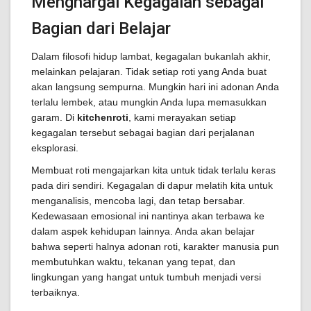
Menghargai Kegagalan sebagai
Bagian dari Belajar
Dalam filosofi hidup lambat, kegagalan bukanlah akhir,
melainkan pelajaran. Tidak setiap roti yang Anda buat
akan langsung sempurna. Mungkin hari ini adonan Anda
terlalu lembek, atau mungkin Anda lupa memasukkan
garam. Di
kitchenroti
, kami merayakan setiap
kegagalan tersebut sebagai bagian dari perjalanan
eksplorasi.
Membuat roti mengajarkan kita untuk tidak terlalu keras
pada diri sendiri. Kegagalan di dapur melatih kita untuk
menganalisis, mencoba lagi, dan tetap bersabar.
Kedewasaan emosional ini nantinya akan terbawa ke
dalam aspek kehidupan lainnya. Anda akan belajar
bahwa seperti halnya adonan roti, karakter manusia pun
membutuhkan waktu, tekanan yang tepat, dan
lingkungan yang hangat untuk tumbuh menjadi versi
terbaiknya.