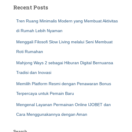
Recent Posts
Tren Ruang Minimalis Modern yang Membuat Aktivitas
di Rumah Lebih Nyaman
Menggali Filosofi Slow Living melalui Seni Membuat
Roti Rumahan
Mahjong Ways 2 sebagai Hiburan Digital Bernuansa
Tradisi dan Inovasi
Memilih Platform Resmi dengan Penawaran Bonus
Terpercaya untuk Pemain Baru
Mengenal Layanan Permainan Online IJOBET dan
Cara Menggunakannya dengan Aman
Search