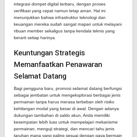
integrasi dompet digital terbaru, dengan proses
verifikasi yang cepat namun tetap aman. Hal ini
menunjukkan bahwa infrastruktur teknologi dan
keuangan mereka sudah sangat mapan untuk melayani
ribuan member sekaligus tanpa kendala teknis yang
berarti setiap harinya.
Keuntungan Strategis
Memanfaatkan Penawaran
Selamat Datang
Bagi pengguna baru, promosi selamat datang berfungsi
sebagai jembatan untuk mengeksplorasi berbagai jenis
permainan tanpa harus merasa terbeban oleh risiko
kehilangan modal yang besar di awal. Dengan adanya
dukungan tambahan di saldo akun, Anda memiliki
kesempatan lebih luas untuk mempelajari mekanisme
permainan, menguji strategi, dan mencari tahu jenis
taruhan mana yang paling sesuai dengan gaya bermain