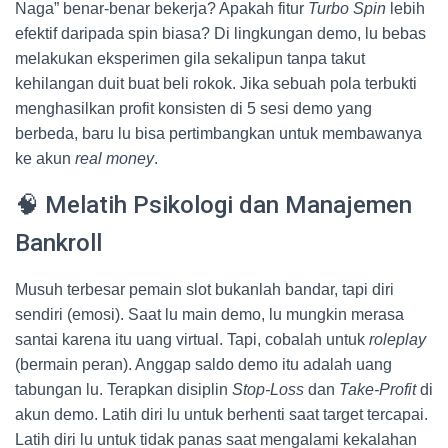
Naga” benar-benar bekerja? Apakah fitur
Turbo Spin
lebih
efektif daripada spin biasa? Di lingkungan demo, lu bebas
melakukan eksperimen gila sekalipun tanpa takut
kehilangan duit buat beli rokok. Jika sebuah pola terbukti
menghasilkan profit konsisten di 5 sesi demo yang
berbeda, baru lu bisa pertimbangkan untuk membawanya
ke akun
real money
.
🧠 Melatih Psikologi dan Manajemen
Bankroll
Musuh terbesar pemain slot bukanlah bandar, tapi diri
sendiri (emosi). Saat lu main demo, lu mungkin merasa
santai karena itu uang virtual. Tapi, cobalah untuk
roleplay
(bermain peran). Anggap saldo demo itu adalah uang
tabungan lu. Terapkan disiplin
Stop-Loss
dan
Take-Profit
di
akun demo. Latih diri lu untuk berhenti saat target tercapai.
Latih diri lu untuk tidak panas saat mengalami kekalahan