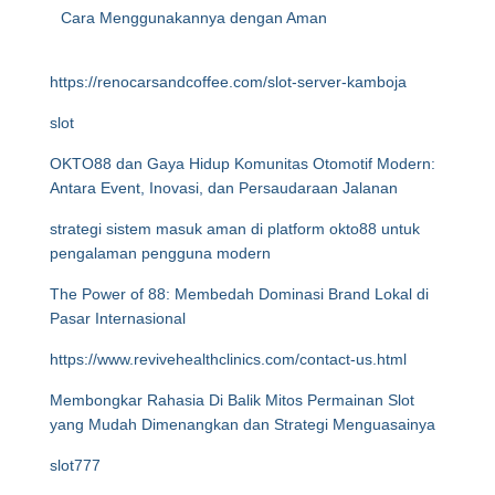
Cara Menggunakannya dengan Aman
https://renocarsandcoffee.com/slot-server-kamboja
slot
OKTO88 dan Gaya Hidup Komunitas Otomotif Modern:
Antara Event, Inovasi, dan Persaudaraan Jalanan
strategi sistem masuk aman di platform okto88 untuk
pengalaman pengguna modern
The Power of 88: Membedah Dominasi Brand Lokal di
Pasar Internasional
https://www.revivehealthclinics.com/contact-us.html
Membongkar Rahasia Di Balik Mitos Permainan Slot
yang Mudah Dimenangkan dan Strategi Menguasainya
slot777