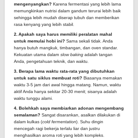
mengenyangkan?
Karena fermentasi yang lebih lama
memungkinkan nutrisi dalam gandum terurai lebih baik
sehingga lebih mudah diserap tubuh dan memberikan
rasa kenyang yang lebih stabil.
2. Apakah saya harus memiliki peralatan mahal
untuk memulai hobi ini?
Sama sekali tidak. Anda
hanya butuh mangkuk, timbangan, dan oven standar.
Kekuatan utama dalam
slow baking
adalah tangan
Anda, pengetahuan teknik, dan waktu.
3. Berapa lama waktu rata-rata yang dibutuhkan
untuk satu siklus membuat roti?
Biasanya memakan
waktu 3-5 jam dari awal hingga matang. Namun, waktu
aktif Anda hanya sekitar 20-30 menit; sisanya adalah
waktu tunggu alami.
4. Bolehkah saya membiarkan adonan mengembang
semalaman?
Sangat disarankan, asalkan dilakukan di
dalam kulkas (
cold fermentation
). Suhu dingin
mencegah ragi bekerja terlalu liar dan justru
menghasilkan aroma roti yang lebih kompleks.