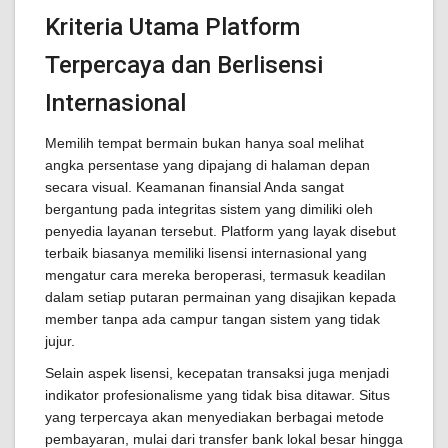
Kriteria Utama Platform
Terpercaya dan Berlisensi
Internasional
Memilih tempat bermain bukan hanya soal melihat
angka persentase yang dipajang di halaman depan
secara visual. Keamanan finansial Anda sangat
bergantung pada integritas sistem yang dimiliki oleh
penyedia layanan tersebut. Platform yang layak disebut
terbaik biasanya memiliki lisensi internasional yang
mengatur cara mereka beroperasi, termasuk keadilan
dalam setiap putaran permainan yang disajikan kepada
member tanpa ada campur tangan sistem yang tidak
jujur.
Selain aspek lisensi, kecepatan transaksi juga menjadi
indikator profesionalisme yang tidak bisa ditawar. Situs
yang terpercaya akan menyediakan berbagai metode
pembayaran, mulai dari transfer bank lokal besar hingga