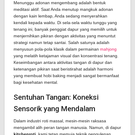
Menunggu adonan mengembang adalah bentuk
meditasi aktif. Saat Anda menutup mangkuk adonan
dengan kain lembap, Anda sedang menyerahkan
kendali kepada waktu. Di sela-sela waktu tunggu yang
tenang ini, banyak penggiat dapur yang memilih untuk
menjernihkan pikiran dengan aktivitas yang menuntut
strategi namun tetap santai. Salah satunya adalah
menyusun pola-pola klasik dalam permainan
mahjong
yang melatih ketajaman visual dan konsentrasi tenang.
Keseimbangan antara aktivitas tangan di dapur dan
ketenangan pikiran saat beristirahat adalah harmoni
yang membuat hobi baking menjadi sangat bermanfaat
bagi kesehatan mental.
Sentuhan Tangan: Koneksi
Sensorik yang Mendalam
Dalam industri roti massal, mesin-mesin raksasa
mengambil alih peran tangan manusia. Namun, di dapur
kitchenroti
, kami tetap memuja teknik pengulenan