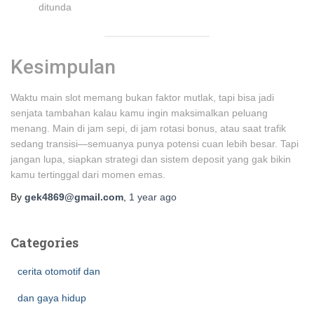
ditunda
Kesimpulan
Waktu main slot memang bukan faktor mutlak, tapi bisa jadi
senjata tambahan kalau kamu ingin maksimalkan peluang
menang. Main di jam sepi, di jam rotasi bonus, atau saat trafik
sedang transisi—semuanya punya potensi cuan lebih besar. Tapi
jangan lupa, siapkan strategi dan sistem deposit yang gak bikin
kamu tertinggal dari momen emas.
By
gek4869@gmail.com
,
1 year
ago
Categories
cerita otomotif dan
dan gaya hidup