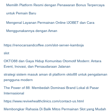
Memilih Platform Resmi dengan Penawaran Bonus Terpercaya
untuk Pemain Baru
Mengenal Layanan Permainan Online IJOBET dan Cara
Menggunakannya dengan Aman
https://renocarsandcoffee.com/slot-server-kamboja
slot
OKTO88 dan Gaya Hidup Komunitas Otomotif Modern: Antara
Event, Inovasi, dan Persaudaraan Jalanan
strategi sistem masuk aman di platform okto88 untuk pengalaman
pengguna modern
The Power of 88: Membedah Dominasi Brand Lokal di Pasar
Internasional
https://www.revivehealthclinics.com/contact-us.html
Membongkar Rahasia Di Balik Mitos Permainan Slot yang Mudah