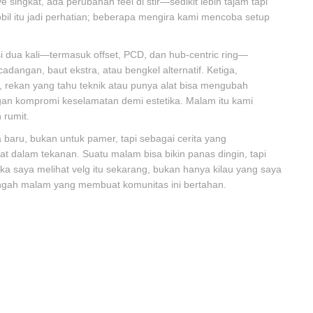
singkat, ada perubahan feel di stir—sedikit lebih tajam tapi
l itu jadi perhatian; beberapa mengira kami mencoba setup
si dua kali—termasuk offset, PCD, dan hub-centric ring—
adangan, baut ekstra, atau bengkel alternatif. Ketiga,
is, rekan yang tahu teknik atau punya alat bisa mengubah
ngan kompromi keselamatan demi estetika. Malam itu kami
 rumit.
baru, bukan untuk pamer, tapi sebagai cerita yang
at dalam tekanan. Suatu malam bisa bikin panas dingin, tapi
a saya melihat velg itu sekarang, bukan hanya kilau yang saya
tengah malam yang membuat komunitas ini bertahan.