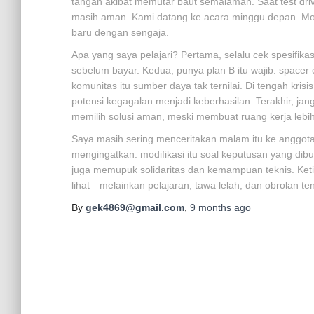
tangan akibat memutar baut semalaman. Saat test drive 
masih aman. Kami datang ke acara minggu depan. Mobi
baru dengan sengaja.
Apa yang saya pelajari? Pertama, selalu cek spesifika
sebelum bayar. Kedua, punya plan B itu wajib: spacer c
komunitas itu sumber daya tak ternilai. Di tengah kris
potensi kegagalan menjadi keberhasilan. Terakhir, ja
memilih solusi aman, meski membuat ruang kerja lebih
Saya masih sering menceritakan malam itu ke anggota 
mengingatkan: modifikasi itu soal keputusan yang dibu
juga memupuk solidaritas dan kemampuan teknis. Ketik
lihat—melainkan pelajaran, tawa lelah, dan obrolan 
By
gek4869@gmail.com
,
9 months
ago