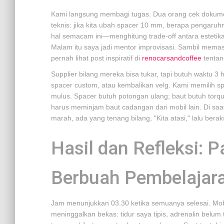
Kami langsung membagi tugas. Dua orang cek dokumen 
teknis: jika kita ubah spacer 10 mm, berapa pengaru
hal semacam ini—menghitung trade-off antara esteti
Malam itu saya jadi mentor improvisasi. Sambil mema
pernah lihat post inspiratif di
renocarsandcoffee
tentan
Supplier bilang mereka bisa tukar, tapi butuh waktu 3 
spacer custom, atau kembalikan velg. Kami memilih s
mulus. Spacer butuh potongan ulang; baut butuh torq
harus meminjam baut cadangan dari mobil lain. Di saat
marah, ada yang tenang bilang, "Kita atasi," lalu beraks
Hasil dan Refleksi: 
Berbuah Pembelajar
Jam menunjukkan 03.30 ketika semuanya selesai. Mobil
meninggalkan bekas: tidur saya tipis, adrenalin belum