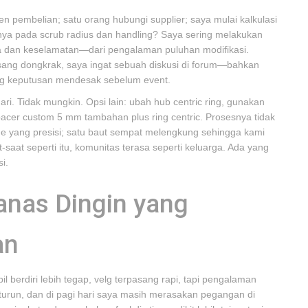
pembelian; satu orang hubungi supplier; saya mulai kalkulasi
hnya pada scrub radius dan handling? Saya sering melakukan
ka dan keselamatan—dari pengalaman puluhan modifikasi.
sang dongkrak, saya ingat sebuah diskusi di forum—bahkan
g keputusan mendesak sebelum event.
hari. Tidak mungkin. Opsi lain: ubah hub centric ring, gunakan
pacer custom 5 mm tambahan plus ring centric. Prosesnya tidak
ue yang presisi; satu baut sempat melengkung sehingga kami
-saat seperti itu, komunitas terasa seperti keluarga. Ada yang
i.
Panas Dingin yang
an
 berdiri lebih tegap, velg terpasang rapi, tapi pengalaman
 turun, dan di pagi hari saya masih merasakan pegangan di