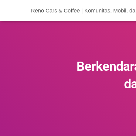
Reno Cars & Coffee | Komunitas, Mobil, d
Berkendar
d