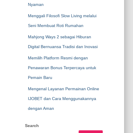
Nyaman
Menggali Filosofi Slow Living melalui
Seni Membuat Roti Rumahan
Mahjong Ways 2 sebagai Hiburan
Digital Bernuansa Tradisi dan Inovasi
Memilih Platform Resmi dengan
Penawaran Bonus Terpercaya untuk
Pemain Baru
Mengenal Layanan Permainan Online
IJOBET dan Cara Menggunakannya
dengan Aman
Search