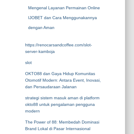
Mengenal Layanan Permainan Online
IJOBET dan Cara Menggunakannya
dengan Aman
https://renocarsandcoffee.com/slot-
server-kamboja
slot
OKTO88 dan Gaya Hidup Komunitas
Otomotif Modern: Antara Event, Inovasi,
dan Persaudaraan Jalanan
strategi sistem masuk aman di platform
okto88 untuk pengalaman pengguna
modern
The Power of 88: Membedah Dominasi
Brand Lokal di Pasar Internasional