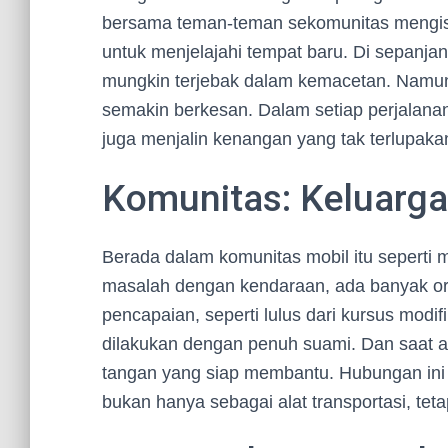
bersama teman-teman sekomunitas mengis
untuk menjelajahi tempat baru. Di sepanjang
mungkin terjebak dalam kemacetan. Namun,
semakin berkesan. Dalam setiap perjalanan,
juga menjalin kenangan yang tak terlupaka
Komunitas: Keluarg
Berada dalam komunitas mobil itu seperti 
masalah dengan kendaraan, ada banyak o
pencapaian, seperti lulus dari kursus modif
dilakukan dengan penuh suami. Dan saat 
tangan yang siap membantu. Hubungan in
bukan hanya sebagai alat transportasi, teta