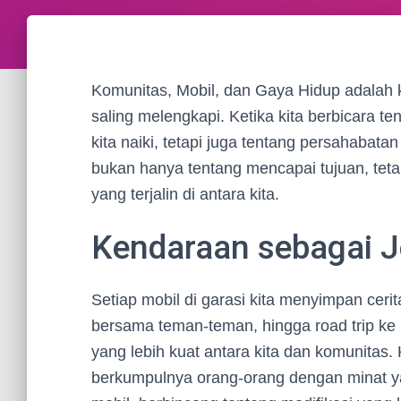
Komunitas, Mobil, dan Gaya Hidup adalah 
saling melengkapi. Ketika kita berbicara t
kita naiki, tetapi juga tentang persahabatan
bukan hanya tentang mencapai tujuan, teta
yang terjalin di antara kita.
Kendaraan sebagai 
Setiap mobil di garasi kita menyimpan ceri
bersama teman-teman, hingga road trip ke
yang lebih kuat antara kita dan komunitas.
berkumpulnya orang-orang dengan minat ya