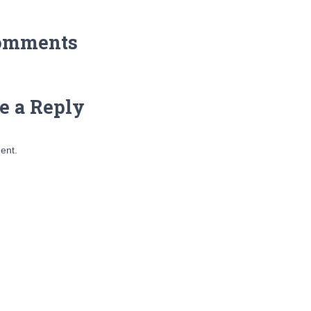
omments
e a Reply
ent.