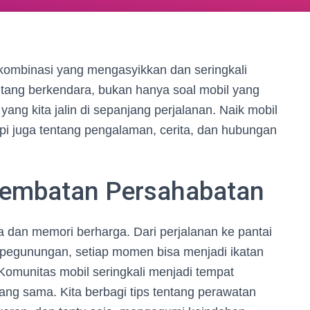
kombinasi yang mengasyikkan dan seringkali
entang berkendara, bukan hanya soal mobil yang
 yang kita jalin di sepanjang perjalanan. Naik mobil
pi juga tentang pengalaman, cerita, dan hubungan
Jembatan Persahabatan
ta dan memori berharga. Dari perjalanan ke pantai
 pegunungan, setiap momen bisa menjadi ikatan
 Komunitas mobil seringkali menjadi tempat
ng sama. Kita berbagi tips tentang perawatan