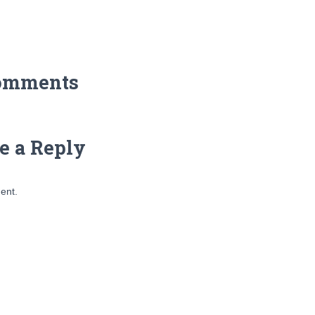
omments
e a Reply
ent.