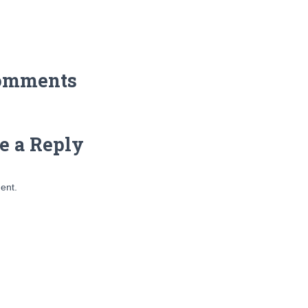
omments
e a Reply
ent.