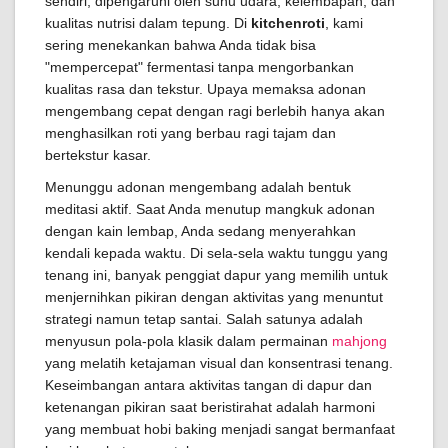
sendiri, dipengaruhi oleh suhu udara, kelembapan, dan
kualitas nutrisi dalam tepung. Di
kitchenroti
, kami
sering menekankan bahwa Anda tidak bisa
"mempercepat" fermentasi tanpa mengorbankan
kualitas rasa dan tekstur. Upaya memaksa adonan
mengembang cepat dengan ragi berlebih hanya akan
menghasilkan roti yang berbau ragi tajam dan
bertekstur kasar.
Menunggu adonan mengembang adalah bentuk
meditasi aktif. Saat Anda menutup mangkuk adonan
dengan kain lembap, Anda sedang menyerahkan
kendali kepada waktu. Di sela-sela waktu tunggu yang
tenang ini, banyak penggiat dapur yang memilih untuk
menjernihkan pikiran dengan aktivitas yang menuntut
strategi namun tetap santai. Salah satunya adalah
menyusun pola-pola klasik dalam permainan
mahjong
yang melatih ketajaman visual dan konsentrasi tenang.
Keseimbangan antara aktivitas tangan di dapur dan
ketenangan pikiran saat beristirahat adalah harmoni
yang membuat hobi baking menjadi sangat bermanfaat