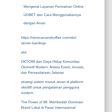
Mengenal Layanan Permainan Online
IJOBET dan Cara Menggunakannya
dengan Aman
https://renocarsandcoffee.com/slot-
server-kamboja
slot
OKTO88 dan Gaya Hidup Komunitas
Otomotif Modern: Antara Event, Inovasi,
dan Persaudaraan Jalanan
strategi sistem masuk aman di platform
okto88 untuk pengalaman pengguna
modern
The Power of 88: Membedah Dominasi
Brand Lokal di Pasar Internasional