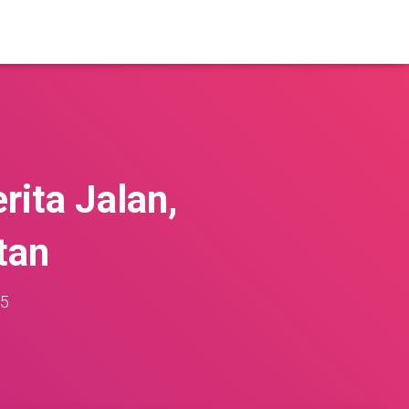
ita Jalan,
tan
25