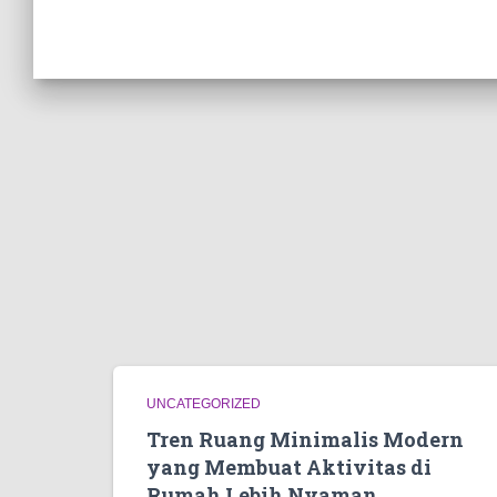
UNCATEGORIZED
Tren Ruang Minimalis Modern
yang Membuat Aktivitas di
Rumah Lebih Nyaman