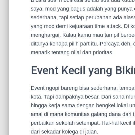
Bicara soal modifikasi selalu ada dua kutu
saya, mod yang bagus adalah yang punya ce
sederhana, tapi setiap perubahan ada alas
yang mod demi kejuaraan time attack. Di k
menghargai. Kalau kamu mau tampil berbeda
ditanya kenapa pilih part itu. Percaya deh
menarik tentang nilai dan prioritas.
Event Kecil yang Bik
Event ngopi bareng bisa sederhana: tempat
kota. Tapi dampaknya besar. Dari sana munc
hingga kerja sama dengan bengkel lokal unt
amal di mana komunitas galang dana dari ti
perbaikan sekolah setempat. Hal-hal kecil
dari sekadar kolega di jalan.