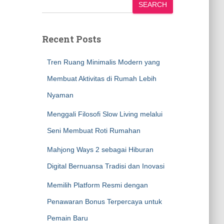
SEARCH
Recent Posts
Tren Ruang Minimalis Modern yang
Membuat Aktivitas di Rumah Lebih
Nyaman
Menggali Filosofi Slow Living melalui
Seni Membuat Roti Rumahan
Mahjong Ways 2 sebagai Hiburan
Digital Bernuansa Tradisi dan Inovasi
Memilih Platform Resmi dengan
Penawaran Bonus Terpercaya untuk
Pemain Baru