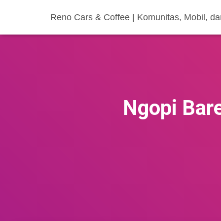
Reno Cars & Coffee | Komunitas, Mobil, d
Ngopi Bare