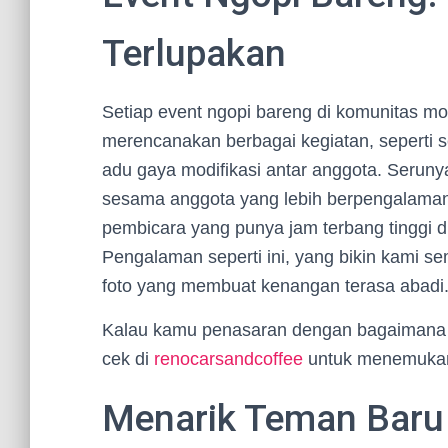
Terlupakan
Setiap event ngopi bareng di komunitas mob
merencanakan berbagai kegiatan, seperti se
adu gaya modifikasi antar anggota. Serunya
sesama anggota yang lebih berpengalaman
pembicara yang punya jam terbang tinggi di 
Pengalaman seperti ini, yang bikin kami se
foto yang membuat kenangan terasa abadi
Kalau kamu penasaran dengan bagaimana s
cek di
renocarsandcoffee
untuk menemukan i
Menarik Teman Bar