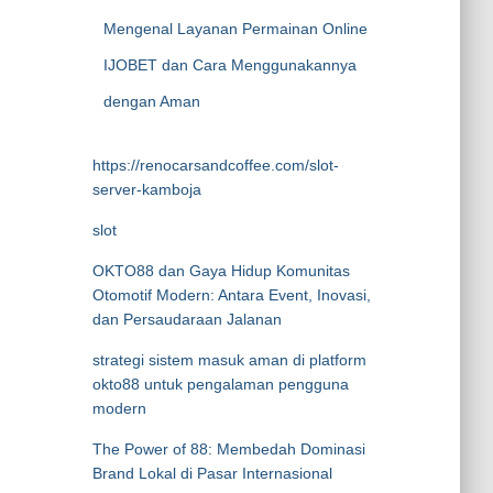
Mengenal Layanan Permainan Online
IJOBET dan Cara Menggunakannya
dengan Aman
https://renocarsandcoffee.com/slot-
server-kamboja
slot
OKTO88 dan Gaya Hidup Komunitas
Otomotif Modern: Antara Event, Inovasi,
dan Persaudaraan Jalanan
strategi sistem masuk aman di platform
okto88 untuk pengalaman pengguna
modern
The Power of 88: Membedah Dominasi
Brand Lokal di Pasar Internasional