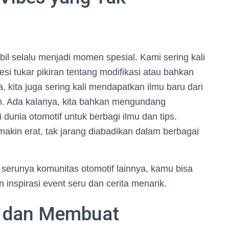
il selalu menjadi momen spesial. Kami sering kali
si tukar pikiran tentang modifikasi atau bahkan
, kita juga sering kali mendapatkan ilmu baru dari
. Ada kalanya, kita bahkan mengundang
dunia otomotif untuk berbagi ilmu dan tips.
makin erat, tak jarang diabadikan dalam berbagai
.
erunya komunitas otomotif lainnya, kamu bisa
nspirasi event seru dan cerita menarik.
u dan Membuat