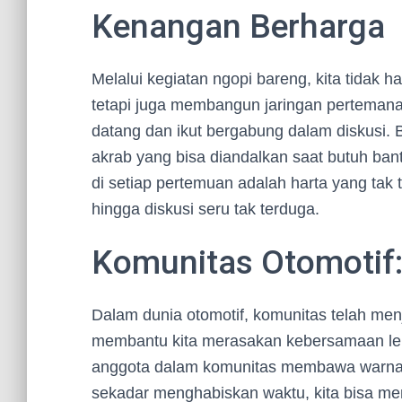
Kenangan Berharga
Melalui kegiatan ngopi bareng, kita tidak
tetapi juga membangun jaringan pertemanan
datang dan ikut bergabung dalam diskusi. 
akrab yang bisa diandalkan saat butuh ban
di setiap pertemuan adalah harta yang tak t
hingga diskusi seru tak terduga.
Komunitas Otomotif:
Dalam dunia otomotif, komunitas telah men
membantu kita merasakan kebersamaan lebi
anggota dalam komunitas membawa warna t
sekadar menghabiskan waktu, kita bisa 