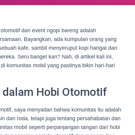
 otomotif dan event ngopi bareng adalah
ersamaan. Bayangkan, ada kumpulan orang yang
sebuah kafe, sambil menyeruput kopi hangat dan
eka. Seru banget kan? Nah, di artikel kali ini,
i komunitas mobil yang pastinya bikin hari-hari
 dalam Hobi Otomotif
omotif, saya menyadari bahwa komunitas itu adalah
sin dan roda, tetapi juga tentang persahabatan dan
itas mobil seperti perpanjangan tangan dari hobi