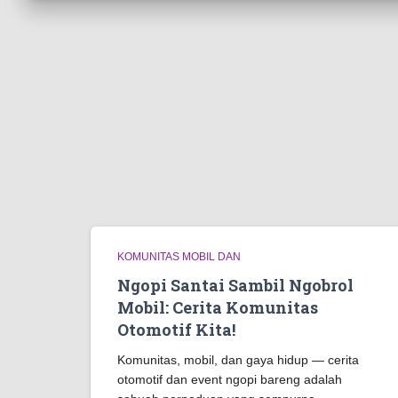
KOMUNITAS MOBIL DAN
Ngopi Santai Sambil Ngobrol
Mobil: Cerita Komunitas
Otomotif Kita!
Komunitas, mobil, dan gaya hidup — cerita
otomotif dan event ngopi bareng adalah