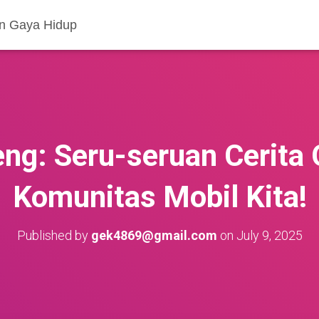
an Gaya Hidup
ng: Seru-seruan Cerita 
Komunitas Mobil Kita!
Published by
gek4869@gmail.com
on
July 9, 2025