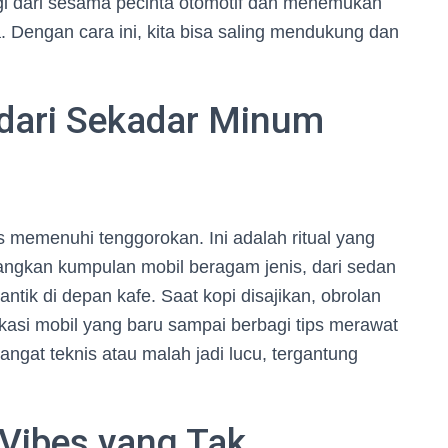
rgi dari sesama pecinta otomotif dan menemukan
 Dengan cara ini, kita bisa saling mendukung dan
 dari Sekadar Minum
s memenuhi tenggorokan. Ini adalah ritual yang
ngkan kumpulan mobil beragam jenis, dari sedan
antik di depan kafe. Saat kopi disajikan, obrolan
kasi mobil yang baru sampai berbagi tips merawat
ngat teknis atau malah jadi lucu, tergantung
 Vibes yang Tak