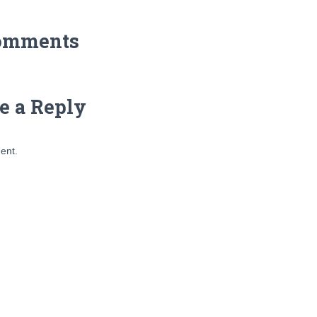
omments
e a Reply
ent.