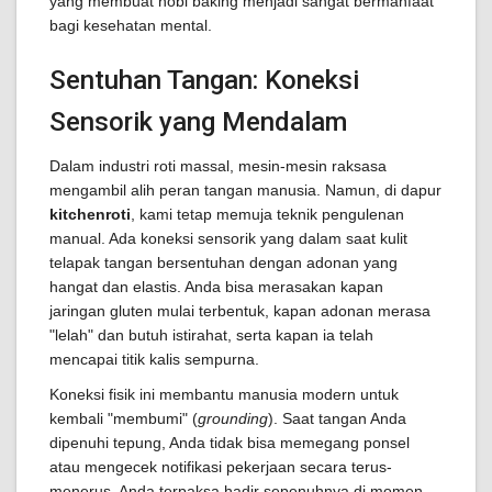
yang membuat hobi baking menjadi sangat bermanfaat
bagi kesehatan mental.
Sentuhan Tangan: Koneksi
Sensorik yang Mendalam
Dalam industri roti massal, mesin-mesin raksasa
mengambil alih peran tangan manusia. Namun, di dapur
kitchenroti
, kami tetap memuja teknik pengulenan
manual. Ada koneksi sensorik yang dalam saat kulit
telapak tangan bersentuhan dengan adonan yang
hangat dan elastis. Anda bisa merasakan kapan
jaringan gluten mulai terbentuk, kapan adonan merasa
"lelah" dan butuh istirahat, serta kapan ia telah
mencapai titik kalis sempurna.
Koneksi fisik ini membantu manusia modern untuk
kembali "membumi" (
grounding
). Saat tangan Anda
dipenuhi tepung, Anda tidak bisa memegang ponsel
atau mengecek notifikasi pekerjaan secara terus-
menerus. Anda terpaksa hadir sepenuhnya di momen