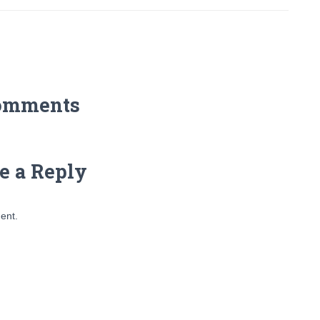
omments
e a Reply
ent.