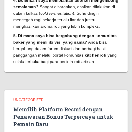
4. Bolehkah saya membiarkan adonan mengembang
semalaman?
Sangat disarankan, asalkan dilakukan di
dalam kulkas (
cold fermentation
). Suhu dingin
mencegah ragi bekerja terlalu liar dan justru
menghasilkan aroma roti yang lebih kompleks.
5. Di mana saya bisa bergabung dengan komunitas
baker yang memiliki visi yang sama?
Anda bisa
bergabung dalam forum diskusi dan berbagi hasil
panggangan melalui portal komunitas
kitchenroti
yang
selalu terbuka bagi para pecinta roti artisan.
UNCATEGORIZED
Memilih Platform Resmi dengan
Penawaran Bonus Terpercaya untuk
Pemain Baru