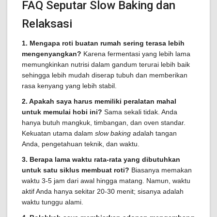
FAQ Seputar Slow Baking dan
Relaksasi
1. Mengapa roti buatan rumah sering terasa lebih
mengenyangkan?
Karena fermentasi yang lebih lama
memungkinkan nutrisi dalam gandum terurai lebih baik
sehingga lebih mudah diserap tubuh dan memberikan
rasa kenyang yang lebih stabil.
2. Apakah saya harus memiliki peralatan mahal
untuk memulai hobi ini?
Sama sekali tidak. Anda
hanya butuh mangkuk, timbangan, dan oven standar.
Kekuatan utama dalam
slow baking
adalah tangan
Anda, pengetahuan teknik, dan waktu.
3. Berapa lama waktu rata-rata yang dibutuhkan
untuk satu siklus membuat roti?
Biasanya memakan
waktu 3-5 jam dari awal hingga matang. Namun, waktu
aktif Anda hanya sekitar 20-30 menit; sisanya adalah
waktu tunggu alami.