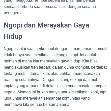
yang menggoda. Tempat seperti ini bisa memberikan
sensasi berbeda saat bersosialisasi dengan sesama
penggemar.
Ngopi dan Merayakan Gaya
Hidup
Ngopi santai saat berkumpul dengan teman-teman otomotif
tidak hanya soal menikmati secangkir kopi. Ini adalah
momen di mana kita merayakan gaya hidup. Kita bisa
mendiskusikan tren terbaru dalam dunia otomotif, berdebat
tentang mobil idaman kita, atau bahkan merencanakan
road trip selanjutnya. Dengan secangkir kopi dan mobil
impian yang terparkir di dekat kita, semua masalah tampak
sepele. Momen ini bukan hanya untuk menikmati kopi, tapi
juga untuk merayakan semangat komunitas yang
membawa kita semua bersama-sama.