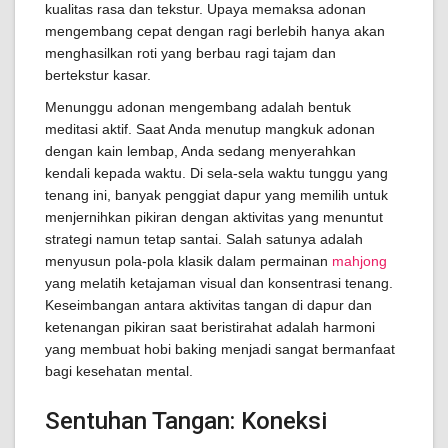
kualitas rasa dan tekstur. Upaya memaksa adonan
mengembang cepat dengan ragi berlebih hanya akan
menghasilkan roti yang berbau ragi tajam dan
bertekstur kasar.
Menunggu adonan mengembang adalah bentuk
meditasi aktif. Saat Anda menutup mangkuk adonan
dengan kain lembap, Anda sedang menyerahkan
kendali kepada waktu. Di sela-sela waktu tunggu yang
tenang ini, banyak penggiat dapur yang memilih untuk
menjernihkan pikiran dengan aktivitas yang menuntut
strategi namun tetap santai. Salah satunya adalah
menyusun pola-pola klasik dalam permainan
mahjong
yang melatih ketajaman visual dan konsentrasi tenang.
Keseimbangan antara aktivitas tangan di dapur dan
ketenangan pikiran saat beristirahat adalah harmoni
yang membuat hobi baking menjadi sangat bermanfaat
bagi kesehatan mental.
Sentuhan Tangan: Koneksi