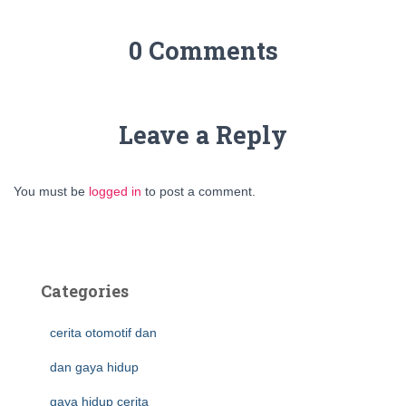
0 Comments
Leave a Reply
You must be
logged in
to post a comment.
Categories
cerita otomotif dan
dan gaya hidup
gaya hidup cerita