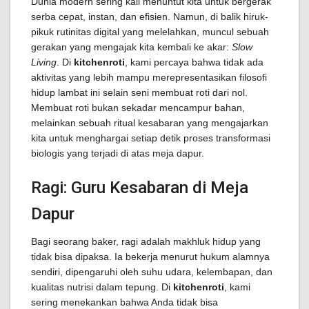
Dunia modern sering kali menuntut kita untuk bergerak
serba cepat, instan, dan efisien. Namun, di balik hiruk-
pikuk rutinitas digital yang melelahkan, muncul sebuah
gerakan yang mengajak kita kembali ke akar:
Slow
Living
. Di
kitchenroti
, kami percaya bahwa tidak ada
aktivitas yang lebih mampu merepresentasikan filosofi
hidup lambat ini selain seni membuat roti dari nol.
Membuat roti bukan sekadar mencampur bahan,
melainkan sebuah ritual kesabaran yang mengajarkan
kita untuk menghargai setiap detik proses transformasi
biologis yang terjadi di atas meja dapur.
Ragi: Guru Kesabaran di Meja
Dapur
Bagi seorang baker, ragi adalah makhluk hidup yang
tidak bisa dipaksa. Ia bekerja menurut hukum alamnya
sendiri, dipengaruhi oleh suhu udara, kelembapan, dan
kualitas nutrisi dalam tepung. Di
kitchenroti
, kami
sering menekankan bahwa Anda tidak bisa