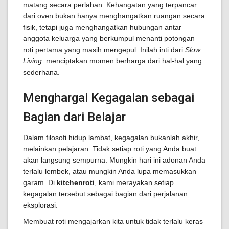
matang secara perlahan. Kehangatan yang terpancar
dari oven bukan hanya menghangatkan ruangan secara
fisik, tetapi juga menghangatkan hubungan antar
anggota keluarga yang berkumpul menanti potongan
roti pertama yang masih mengepul. Inilah inti dari
Slow
Living
: menciptakan momen berharga dari hal-hal yang
sederhana.
Menghargai Kegagalan sebagai
Bagian dari Belajar
Dalam filosofi hidup lambat, kegagalan bukanlah akhir,
melainkan pelajaran. Tidak setiap roti yang Anda buat
akan langsung sempurna. Mungkin hari ini adonan Anda
terlalu lembek, atau mungkin Anda lupa memasukkan
garam. Di
kitchenroti
, kami merayakan setiap
kegagalan tersebut sebagai bagian dari perjalanan
eksplorasi.
Membuat roti mengajarkan kita untuk tidak terlalu keras