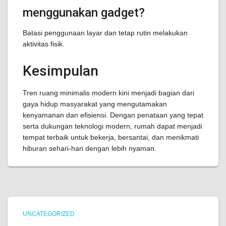
menggunakan gadget?
Batasi penggunaan layar dan tetap rutin melakukan
aktivitas fisik.
Kesimpulan
Tren ruang minimalis modern kini menjadi bagian dari
gaya hidup masyarakat yang mengutamakan
kenyamanan dan efisiensi. Dengan penataan yang tepat
serta dukungan teknologi modern, rumah dapat menjadi
tempat terbaik untuk bekerja, bersantai, dan menikmati
hiburan sehari-hari dengan lebih nyaman.
UNCATEGORIZED