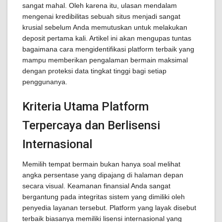
sangat mahal. Oleh karena itu, ulasan mendalam
mengenai kredibilitas sebuah situs menjadi sangat
krusial sebelum Anda memutuskan untuk melakukan
deposit pertama kali. Artikel ini akan mengupas tuntas
bagaimana cara mengidentifikasi platform terbaik yang
mampu memberikan pengalaman bermain maksimal
dengan proteksi data tingkat tinggi bagi setiap
penggunanya.
Kriteria Utama Platform
Terpercaya dan Berlisensi
Internasional
Memilih tempat bermain bukan hanya soal melihat
angka persentase yang dipajang di halaman depan
secara visual. Keamanan finansial Anda sangat
bergantung pada integritas sistem yang dimiliki oleh
penyedia layanan tersebut. Platform yang layak disebut
terbaik biasanya memiliki lisensi internasional yang