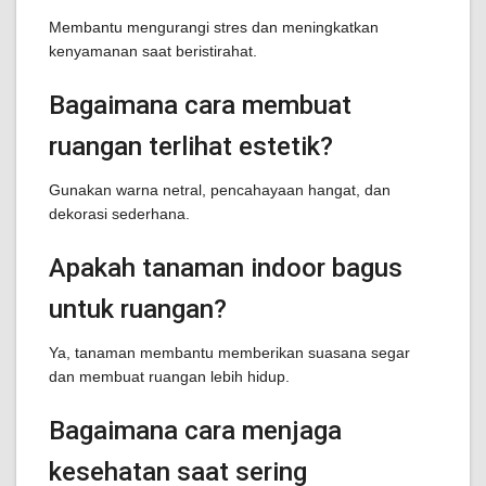
Membantu mengurangi stres dan meningkatkan
kenyamanan saat beristirahat.
Bagaimana cara membuat
ruangan terlihat estetik?
Gunakan warna netral, pencahayaan hangat, dan
dekorasi sederhana.
Apakah tanaman indoor bagus
untuk ruangan?
Ya, tanaman membantu memberikan suasana segar
dan membuat ruangan lebih hidup.
Bagaimana cara menjaga
kesehatan saat sering