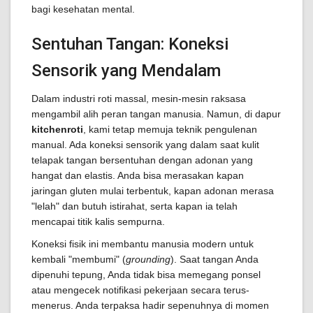
bagi kesehatan mental.
Sentuhan Tangan: Koneksi
Sensorik yang Mendalam
Dalam industri roti massal, mesin-mesin raksasa
mengambil alih peran tangan manusia. Namun, di dapur
kitchenroti
, kami tetap memuja teknik pengulenan
manual. Ada koneksi sensorik yang dalam saat kulit
telapak tangan bersentuhan dengan adonan yang
hangat dan elastis. Anda bisa merasakan kapan
jaringan gluten mulai terbentuk, kapan adonan merasa
"lelah" dan butuh istirahat, serta kapan ia telah
mencapai titik kalis sempurna.
Koneksi fisik ini membantu manusia modern untuk
kembali "membumi" (
grounding
). Saat tangan Anda
dipenuhi tepung, Anda tidak bisa memegang ponsel
atau mengecek notifikasi pekerjaan secara terus-
menerus. Anda terpaksa hadir sepenuhnya di momen