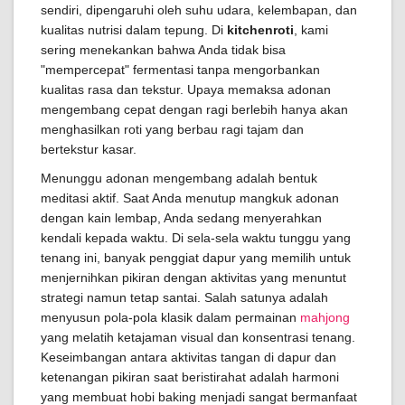
sendiri, dipengaruhi oleh suhu udara, kelembapan, dan
kualitas nutrisi dalam tepung. Di
kitchenroti
, kami
sering menekankan bahwa Anda tidak bisa
"mempercepat" fermentasi tanpa mengorbankan
kualitas rasa dan tekstur. Upaya memaksa adonan
mengembang cepat dengan ragi berlebih hanya akan
menghasilkan roti yang berbau ragi tajam dan
bertekstur kasar.
Menunggu adonan mengembang adalah bentuk
meditasi aktif. Saat Anda menutup mangkuk adonan
dengan kain lembap, Anda sedang menyerahkan
kendali kepada waktu. Di sela-sela waktu tunggu yang
tenang ini, banyak penggiat dapur yang memilih untuk
menjernihkan pikiran dengan aktivitas yang menuntut
strategi namun tetap santai. Salah satunya adalah
menyusun pola-pola klasik dalam permainan
mahjong
yang melatih ketajaman visual dan konsentrasi tenang.
Keseimbangan antara aktivitas tangan di dapur dan
ketenangan pikiran saat beristirahat adalah harmoni
yang membuat hobi baking menjadi sangat bermanfaat