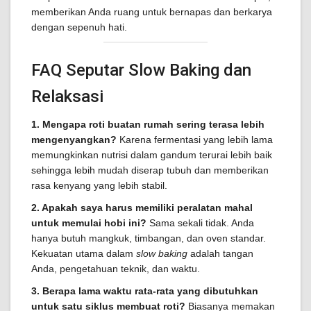
memberikan Anda ruang untuk bernapas dan berkarya
dengan sepenuh hati.
FAQ Seputar Slow Baking dan
Relaksasi
1. Mengapa roti buatan rumah sering terasa lebih
mengenyangkan?
Karena fermentasi yang lebih lama
memungkinkan nutrisi dalam gandum terurai lebih baik
sehingga lebih mudah diserap tubuh dan memberikan
rasa kenyang yang lebih stabil.
2. Apakah saya harus memiliki peralatan mahal
untuk memulai hobi ini?
Sama sekali tidak. Anda
hanya butuh mangkuk, timbangan, dan oven standar.
Kekuatan utama dalam
slow baking
adalah tangan
Anda, pengetahuan teknik, dan waktu.
3. Berapa lama waktu rata-rata yang dibutuhkan
untuk satu siklus membuat roti?
Biasanya memakan