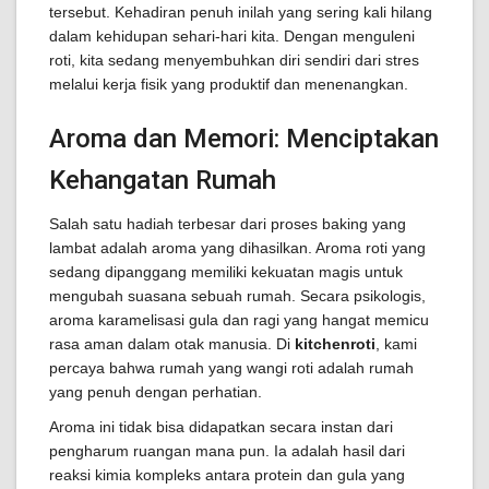
tersebut. Kehadiran penuh inilah yang sering kali hilang
dalam kehidupan sehari-hari kita. Dengan menguleni
roti, kita sedang menyembuhkan diri sendiri dari stres
melalui kerja fisik yang produktif dan menenangkan.
Aroma dan Memori: Menciptakan
Kehangatan Rumah
Salah satu hadiah terbesar dari proses baking yang
lambat adalah aroma yang dihasilkan. Aroma roti yang
sedang dipanggang memiliki kekuatan magis untuk
mengubah suasana sebuah rumah. Secara psikologis,
aroma karamelisasi gula dan ragi yang hangat memicu
rasa aman dalam otak manusia. Di
kitchenroti
, kami
percaya bahwa rumah yang wangi roti adalah rumah
yang penuh dengan perhatian.
Aroma ini tidak bisa didapatkan secara instan dari
pengharum ruangan mana pun. Ia adalah hasil dari
reaksi kimia kompleks antara protein dan gula yang