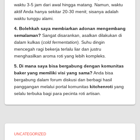
waktu 3-5 jam dari awal hingga matang. Namun, waktu
aktif Anda hanya sekitar 20-30 menit; sisanya adalah
waktu tunggu alami.
4. Bolehkah saya membiarkan adonan mengembang
semalaman?
Sangat disarankan, asalkan dilakukan di
dalam kulkas (
cold fermentation
). Suhu dingin
mencegah ragi bekerja terlalu liar dan justru
menghasilkan aroma roti yang lebih kompleks.
5. Di mana saya bisa bergabung dengan komunitas
baker yang memiliki visi yang sama?
Anda bisa
bergabung dalam forum diskusi dan berbagi hasil
panggangan melalui portal komunitas
kitchenroti
yang
selalu terbuka bagi para pecinta roti artisan.
UNCATEGORIZED