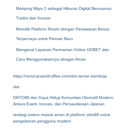
Mahjong Ways 2 sebagai Hiburan Digital Bernuansa
Tradisi dan Inovasi
Memilih Platform Resmi dengan Penawaran Bonus
Terpercaya untuk Pemain Baru
Mengenal Layanan Permainan Online IJOBET dan
Cara Menggunakannya dengan Aman
https://renocarsandcoffee.com/slot-server-kamboja
slot
OKTO88 dan Gaya Hidup Komunitas Otomotif Modern:
Antara Event, Inovasi, dan Persaudaraan Jalanan
strategi sistem masuk aman di platform okto88 untuk
pengalaman pengguna modern