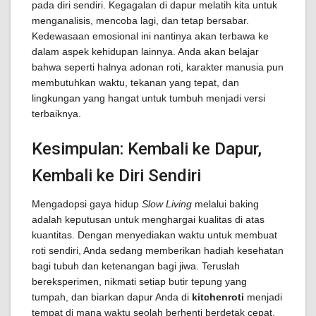
pada diri sendiri. Kegagalan di dapur melatih kita untuk
menganalisis, mencoba lagi, dan tetap bersabar.
Kedewasaan emosional ini nantinya akan terbawa ke
dalam aspek kehidupan lainnya. Anda akan belajar
bahwa seperti halnya adonan roti, karakter manusia pun
membutuhkan waktu, tekanan yang tepat, dan
lingkungan yang hangat untuk tumbuh menjadi versi
terbaiknya.
Kesimpulan: Kembali ke Dapur,
Kembali ke Diri Sendiri
Mengadopsi gaya hidup
Slow Living
melalui baking
adalah keputusan untuk menghargai kualitas di atas
kuantitas. Dengan menyediakan waktu untuk membuat
roti sendiri, Anda sedang memberikan hadiah kesehatan
bagi tubuh dan ketenangan bagi jiwa. Teruslah
bereksperimen, nikmati setiap butir tepung yang
tumpah, dan biarkan dapur Anda di
kitchenroti
menjadi
tempat di mana waktu seolah berhenti berdetak cepat,