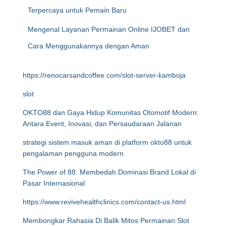
Terpercaya untuk Pemain Baru
Mengenal Layanan Permainan Online IJOBET dan
Cara Menggunakannya dengan Aman
https://renocarsandcoffee.com/slot-server-kamboja
slot
OKTO88 dan Gaya Hidup Komunitas Otomotif Modern:
Antara Event, Inovasi, dan Persaudaraan Jalanan
strategi sistem masuk aman di platform okto88 untuk
pengalaman pengguna modern
The Power of 88: Membedah Dominasi Brand Lokal di
Pasar Internasional
https://www.revivehealthclinics.com/contact-us.html
Membongkar Rahasia Di Balik Mitos Permainan Slot