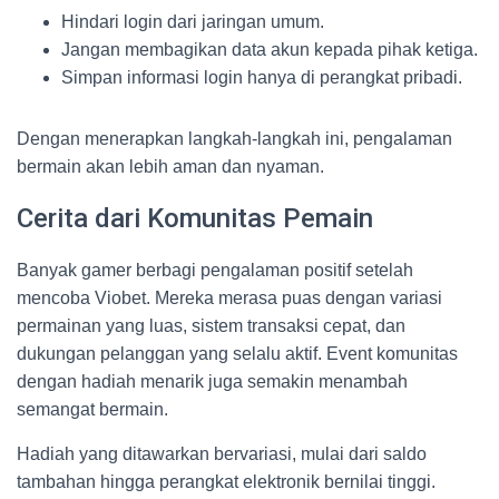
Hindari login dari jaringan umum.
Jangan membagikan data akun kepada pihak ketiga.
Simpan informasi login hanya di perangkat pribadi.
Dengan menerapkan langkah-langkah ini, pengalaman
bermain akan lebih aman dan nyaman.
Cerita dari Komunitas Pemain
Banyak gamer berbagi pengalaman positif setelah
mencoba Viobet. Mereka merasa puas dengan variasi
permainan yang luas, sistem transaksi cepat, dan
dukungan pelanggan yang selalu aktif. Event komunitas
dengan hadiah menarik juga semakin menambah
semangat bermain.
Hadiah yang ditawarkan bervariasi, mulai dari saldo
tambahan hingga perangkat elektronik bernilai tinggi.