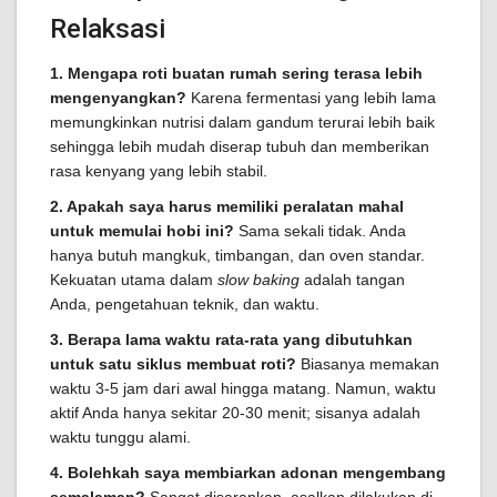
Relaksasi
1. Mengapa roti buatan rumah sering terasa lebih
mengenyangkan?
Karena fermentasi yang lebih lama
memungkinkan nutrisi dalam gandum terurai lebih baik
sehingga lebih mudah diserap tubuh dan memberikan
rasa kenyang yang lebih stabil.
2. Apakah saya harus memiliki peralatan mahal
untuk memulai hobi ini?
Sama sekali tidak. Anda
hanya butuh mangkuk, timbangan, dan oven standar.
Kekuatan utama dalam
slow baking
adalah tangan
Anda, pengetahuan teknik, dan waktu.
3. Berapa lama waktu rata-rata yang dibutuhkan
untuk satu siklus membuat roti?
Biasanya memakan
waktu 3-5 jam dari awal hingga matang. Namun, waktu
aktif Anda hanya sekitar 20-30 menit; sisanya adalah
waktu tunggu alami.
4. Bolehkah saya membiarkan adonan mengembang