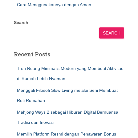
Cara Menggunakannya dengan Aman
Search
SEARCH
Recent Posts
Tren Ruang Minimalis Modern yang Membuat Aktivitas
di Rumah Lebih Nyaman
Menggali Filosofi Slow Living melalui Seni Membuat
Roti Rumahan
Mahjong Ways 2 sebagai Hiburan Digital Bernuansa
Tradisi dan Inovasi
Memilih Platform Resmi dengan Penawaran Bonus