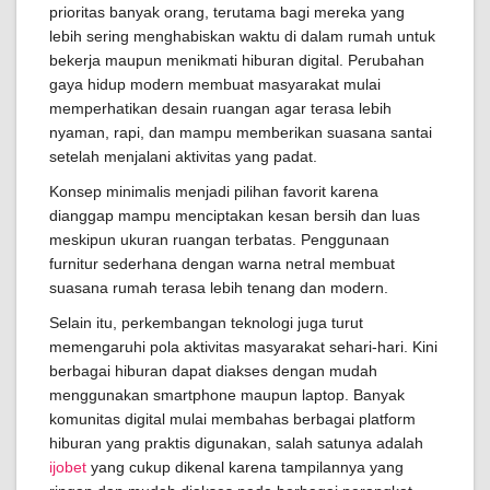
prioritas banyak orang, terutama bagi mereka yang
lebih sering menghabiskan waktu di dalam rumah untuk
bekerja maupun menikmati hiburan digital. Perubahan
gaya hidup modern membuat masyarakat mulai
memperhatikan desain ruangan agar terasa lebih
nyaman, rapi, dan mampu memberikan suasana santai
setelah menjalani aktivitas yang padat.
Konsep minimalis menjadi pilihan favorit karena
dianggap mampu menciptakan kesan bersih dan luas
meskipun ukuran ruangan terbatas. Penggunaan
furnitur sederhana dengan warna netral membuat
suasana rumah terasa lebih tenang dan modern.
Selain itu, perkembangan teknologi juga turut
memengaruhi pola aktivitas masyarakat sehari-hari. Kini
berbagai hiburan dapat diakses dengan mudah
menggunakan smartphone maupun laptop. Banyak
komunitas digital mulai membahas berbagai platform
hiburan yang praktis digunakan, salah satunya adalah
ijobet
yang cukup dikenal karena tampilannya yang