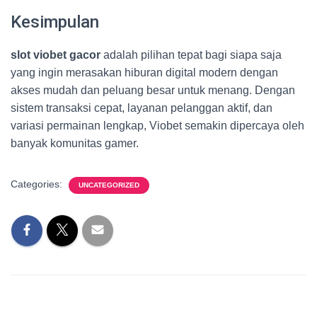
Kesimpulan
slot viobet gacor
adalah pilihan tepat bagi siapa saja
yang ingin merasakan hiburan digital modern dengan
akses mudah dan peluang besar untuk menang. Dengan
sistem transaksi cepat, layanan pelanggan aktif, dan
variasi permainan lengkap, Viobet semakin dipercaya oleh
banyak komunitas gamer.
Categories:
UNCATEGORIZED