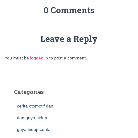
0 Comments
Leave a Reply
You must be
logged in
to post a comment.
Categories
cerita otomotif dan
dan gaya hidup
gaya hidup cerita