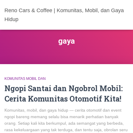
Reno Cars & Coffee | Komunitas, Mobil, dan Gaya
Hidup
gaya
KOMUNITAS MOBIL DAN
Ngopi Santai dan Ngobrol Mobil:
Cerita Komunitas Otomotif Kita!
Komunitas, mobil, dan gaya hidup — cerita otomotif dan event
ngopi bareng memang selalu bisa menarik perhatian banyak
orang. Setiap kali kita berkumpul, ada semangat yang berbeda,
rasa kekeluargaan yang tak terduga, dan tentu saja, obrolan seru