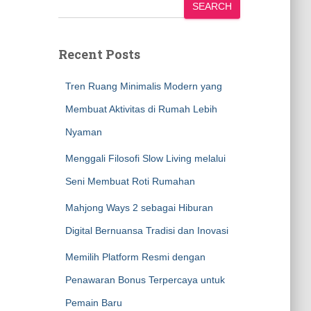
SEARCH
Recent Posts
Tren Ruang Minimalis Modern yang
Membuat Aktivitas di Rumah Lebih
Nyaman
Menggali Filosofi Slow Living melalui
Seni Membuat Roti Rumahan
Mahjong Ways 2 sebagai Hiburan
Digital Bernuansa Tradisi dan Inovasi
Memilih Platform Resmi dengan
Penawaran Bonus Terpercaya untuk
Pemain Baru