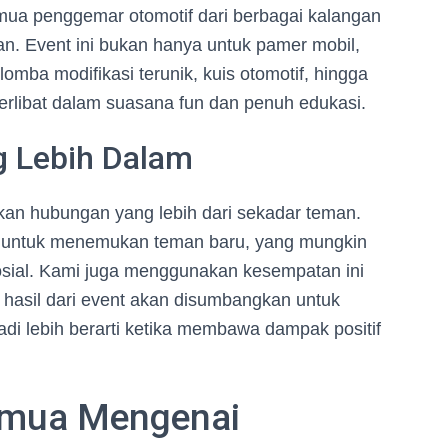
emua penggemar otomotif dari berbagai kalangan
n. Event ini bukan hanya untuk pamer mobil,
omba modifikasi terunik, kuis otomotif, hingga
terlibat dalam suasana fun dan penuh edukasi.
g Lebih Dalam
kan hubungan yang lebih dari sekadar teman.
n untuk menemukan teman baru, yang mungkin
osial. Kami juga menggunakan kesempatan ini
 hasil dari event akan disumbangkan untuk
di lebih berarti ketika membawa dampak positif
emua Mengenai