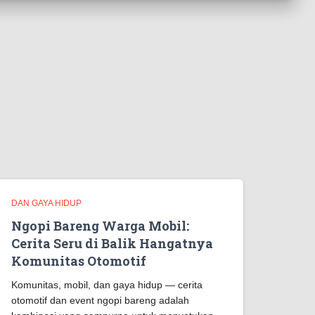
DAN GAYA HIDUP
Ngopi Bareng Warga Mobil:
Cerita Seru di Balik Hangatnya
Komunitas Otomotif
Komunitas, mobil, dan gaya hidup — cerita
otomotif dan event ngopi bareng adalah