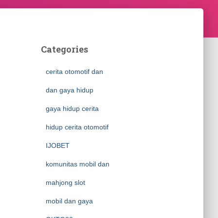
Categories
cerita otomotif dan
dan gaya hidup
gaya hidup cerita
hidup cerita otomotif
IJOBET
komunitas mobil dan
mahjong slot
mobil dan gaya