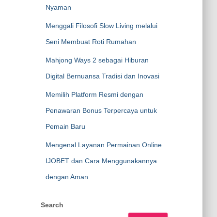
Nyaman
Menggali Filosofi Slow Living melalui
Seni Membuat Roti Rumahan
Mahjong Ways 2 sebagai Hiburan
Digital Bernuansa Tradisi dan Inovasi
Memilih Platform Resmi dengan
Penawaran Bonus Terpercaya untuk
Pemain Baru
Mengenal Layanan Permainan Online
IJOBET dan Cara Menggunakannya
dengan Aman
Search