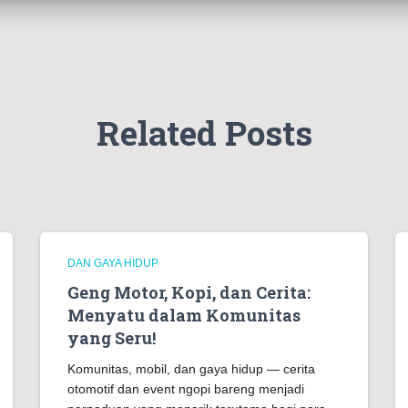
Related Posts
DAN GAYA HIDUP
Geng Motor, Kopi, dan Cerita:
Menyatu dalam Komunitas
yang Seru!
Komunitas, mobil, dan gaya hidup — cerita
otomotif dan event ngopi bareng menjadi