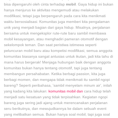
bisa dipengaruhi oleh cinta terhadap
mobil
. Gaya hidup ini bukan
hanya menjurus ke aktivitas mengemudi atau melakukan
modifikasi, tetapi juga berpengaruh pada cara kita menikmati
waktu bersosialisasi. Komunitas juga memberi kita pengalaman
unik yang menjadi bagian dari gaya hidup. Misalnya, perjalanan
bersama untuk mengeksplor rute-rute baru sambil membawa
mobil kesayangan, atau menghadiri pameran otomotif dengan
sekelompok teman. Dan saat peristiwa istimewa seperti
peluncuran mobil baru atau kompetisi modifikasi, semua anggota
komunitas biasanya sangat antusias untuk ikutan, jadi kita tahu di
mana harus bergerak! Menjaga hubungan baik dengan anggota
komunitas bukan hanya tentang otomotif, tapi juga tentang
membangun persahabatan. Ketika berbagi passion, kita juga
berbagi momen, dan mengapa tidak menikmati itu sambil ngopi
bareng? Seperti peribahasa, 'sambil menyelam minum air', inilah
yang kadang kita lakukan:
komunitas mobil dan
cara hidup telah
menjadi satu kesatuan yang tidak terpisahkan. Kegiatan ngopi
bareng juga sering jadi ajang untuk merencanakan perjalanan
seru berikutnya, dan mewujudkannya ke dalam sebuah event
yang melibatkan semua. Bukan hanya soal mobil, tapi juga soal