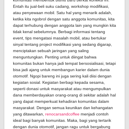
komunitas membentuk bisnis baru berkat koneksi ini.
Entah itu jual-beli suku cadang, workshop modifikasi,
atau penyewaan mobil. Satu hal yang menarik adalah,
ketika kita ngobrol dengan satu anggota komunitas, kita
dapat terhubung dengan anggota lain yang mungkin kita
tidak kenal sebelumnya. Berbagi informasi tentang
event, tips mengatasi masalah mobil, atau bertukar
sinyal tentang project modifikasi yang sedang digarap,
menciptakan sebuah jaringan yang saling
menguntungkan. Penting untuk diingat bahwa
komunitas bukan hanya jadi tempat bersosialisasi, tetapi
bisa jadi ajang untuk membangun karier dalam dunia
otomotif. Ngopi bareng ini juga sering kali diisi dengan
kegiatan sosial. Kegiatan berbagi kepada sesama,
seperti donasi untuk masyarakat atau mengumpulkan
dana memberdayakan orang-orang di sekitar adalah hal
yang dapat memperkuat kehadiran komunitas dalam
masyarakat. Dengan semua keunikan dan kehangatan
yang ditawarkan,
renocarsandcoffee
menjadi contoh
ideal bagi banyak komunitas. Maka, bagi yang tertarik
dengan dunia otomotif, jangan ragu untuk bergabung